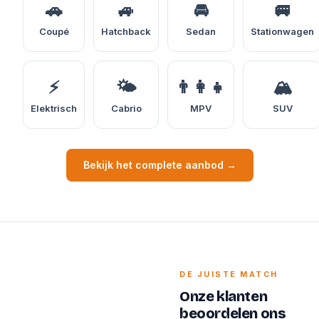
🚗
🚙
🚘
🚐
Coupé
Hatchback
Sedan
Stationwagen
⚡
🌤️
👨‍👩‍👧
🏔️
Elektrisch
Cabrio
MPV
SUV
Bekijk het complete aanbod →
DE JUISTE MATCH
Onze klanten
beoordelen ons