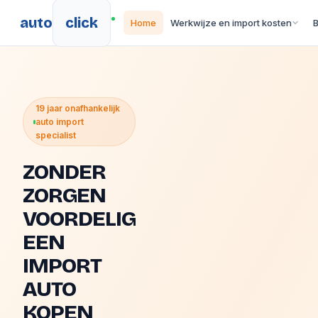
auto
click
Home
Werkwijze en import kosten
19 jaar onafhankelijk
auto import
specialist
ZONDER
ZORGEN
VOORDELIG
EEN
IMPORT
AUTO
KOPEN