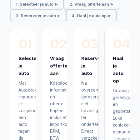
1. Selecteer je auto ►
2. Vraag offerte aan ►
3. Reserveer je auto ►
4. Haal je auto op ►
01
02
03
04
Selecteer
Vraag
Reserveer
Haal
je
offerte
je
je
auto
aan
auto
auto
op
Met
Kosteloos
Na
Autoclick
informatie
overeenstemming
Grondig
importeer
en
gereserveerd
gereinigd
je
offerte.
met
en
zorgeloos
Prijzen
bevestiging
gepoetst.
een
inclusief
ter
Luxe
auto
importkosten,
ondertekening.
kentekenplat
tegen
BPM,
Direct
gemonteerd.
de
BTW
verzekerd
Tenaamstelli