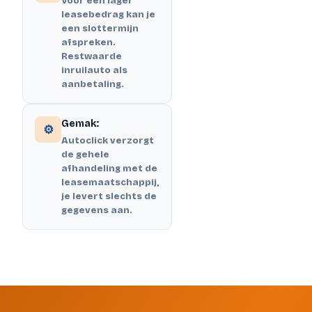
Voor een lager
leasebedrag kan je
een slottermijn
afspreken.
Restwaarde
inruilauto als
aanbetaling.
Gemak:
⚙️
Autoclick verzorgt
de gehele
afhandeling met de
leasemaatschappij,
je levert slechts de
gegevens aan.