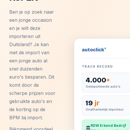
Ben je op zoek naar
een jonge occasion
en je wilt deze
importeren uit
Duitsland? Je kan
auto
click
met de import van
een jonge auto al
TRACK RECORD
snel duizenden
euro's besparen. Dit
4.000
+
komt door de
Geïmporteerde auto's
scherpe prijzen voor
gebruikte auto's en
19
jr
de korting op de
Onafhankelijk importeur
BPM bij import.
RDW Erkend Bedrijf
🏛️
Bijkomend voordeel