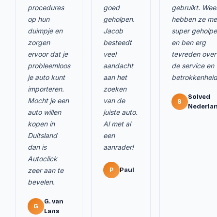
procedures
goed
gebruikt. Wee
op hun
geholpen.
hebben ze me
duimpje en
Jacob
super geholp
zorgen
besteedt
en ben erg
ervoor dat je
veel
tevreden over
probleemloos
aandacht
de service en
je auto kunt
aan het
betrokkenheid
importeren.
zoeken
Solved
Mocht je een
van de
S
Nederla
auto willen
juiste auto.
kopen in
Al met al
Duitsland
een
dan is
aanrader!
Autoclick
zeer aan te
P
Paul
bevelen.
G. van
G
Lans