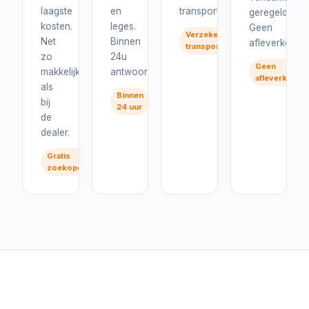
laagste
en
transport.
geregeld.
kosten.
leges.
Geen
Verzekerd
Net
Binnen
afleverkosten
transport
zo
24u
Geen
makkelijk
antwoord.
afleverkoste
als
Binnen
bij
24 uur
de
dealer.
Gratis
zoekopdracht