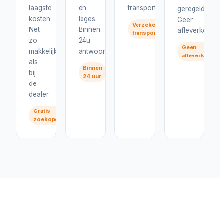
laagste
en
transport.
geregeld.
kosten.
leges.
Geen
Verzekerd
Net
Binnen
afleverkosten
transport
zo
24u
Geen
makkelijk
antwoord.
afleverkoste
als
Binnen
bij
24 uur
de
dealer.
Gratis
zoekopdracht