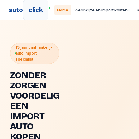
auto
click
Home
Werkwijze en import kosten
19 jaar onafhankelijk
auto import
specialist
ZONDER
ZORGEN
VOORDELIG
EEN
IMPORT
AUTO
KOPEN