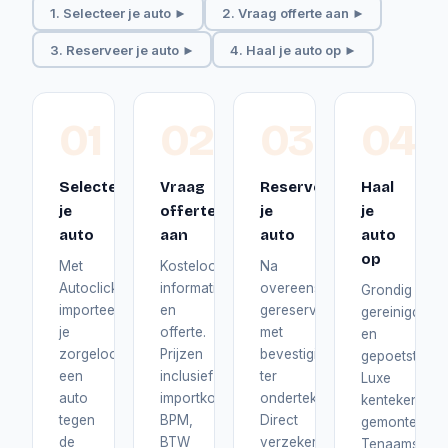
1. Selecteer je auto ►
2. Vraag offerte aan ►
3. Reserveer je auto ►
4. Haal je auto op ►
01
02
03
04
Selecteer
Vraag
Reserveer
Haal
je
offerte
je
je
auto
aan
auto
auto
op
Met
Kosteloos
Na
Autoclick
informatie
overeenstemming
Grondig
importeer
en
gereserveerd
gereinigd
je
offerte.
met
en
zorgeloos
Prijzen
bevestiging
gepoetst.
een
inclusief
ter
Luxe
auto
importkosten,
ondertekening.
kentekenplat
tegen
BPM,
Direct
gemonteerd.
de
BTW
verzekerd
Tenaamstelli