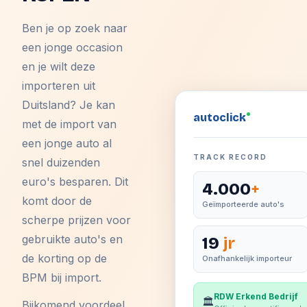
Ben je op zoek naar
een jonge occasion
en je wilt deze
importeren uit
Duitsland? Je kan
auto
click
met de import van
een jonge auto al
TRACK RECORD
snel duizenden
euro's besparen. Dit
4.000
+
komt door de
Geïmporteerde auto's
scherpe prijzen voor
gebruikte auto's en
19
jr
de korting op de
Onafhankelijk importeur
BPM bij import.
RDW Erkend Bedrijf
🏛️
Bijkomend voordeel