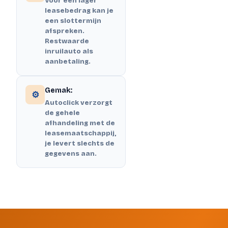
Voor een lager
leasebedrag kan je
een slottermijn
afspreken.
Restwaarde
inruilauto als
aanbetaling.
Gemak:
⚙️
Autoclick verzorgt
de gehele
afhandeling met de
leasemaatschappij,
je levert slechts de
gegevens aan.