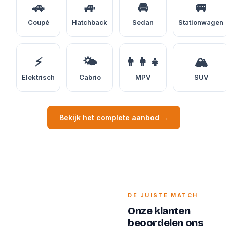
🚗
🚙
🚘
🚐
Coupé
Hatchback
Sedan
Stationwagen
⚡
🌤️
👨‍👩‍👧
🏔️
Elektrisch
Cabrio
MPV
SUV
Bekijk het complete aanbod →
DE JUISTE MATCH
Onze klanten
beoordelen ons