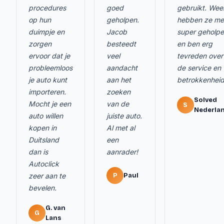
procedures
goed
gebruikt. Wee
op hun
geholpen.
hebben ze me
duimpje en
Jacob
super geholp
zorgen
besteedt
en ben erg
ervoor dat je
veel
tevreden over
probleemloos
aandacht
de service en
je auto kunt
aan het
betrokkenheid
importeren.
zoeken
Solved
Mocht je een
van de
S
Nederla
auto willen
juiste auto.
kopen in
Al met al
Duitsland
een
dan is
aanrader!
Autoclick
zeer aan te
P
Paul
bevelen.
G. van
G
Lans