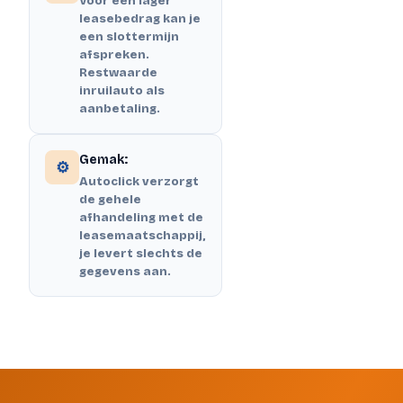
Voor een lager
leasebedrag kan je
een slottermijn
afspreken.
Restwaarde
inruilauto als
aanbetaling.
Gemak:
⚙️
Autoclick verzorgt
de gehele
afhandeling met de
leasemaatschappij,
je levert slechts de
gegevens aan.