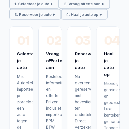
1. Selecteer je auto ►
2. Vraag offerte aan ►
3. Reserveer je auto ►
4. Haal je auto op ►
01
02
03
04
Selecteer
Vraag
Reserveer
Haal
je
offerte
je
je
auto
aan
auto
auto
op
Met
Kosteloos
Na
Autoclick
informatie
overeenstemming
Grondig
importeer
en
gereserveerd
gereinigd
je
offerte.
met
en
zorgeloos
Prijzen
bevestiging
gepoetst.
een
inclusief
ter
Luxe
auto
importkosten,
ondertekening.
kentekenplat
tegen
BPM,
Direct
gemonteerd.
de
BTW
verzekerd
Tenaamstelli