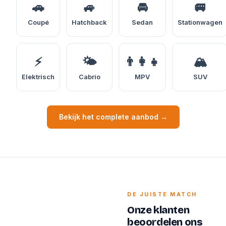
🚗
🚙
🚘
🚐
Coupé
Hatchback
Sedan
Stationwagen
⚡
🌤️
👨‍👩‍👧
🏔️
Elektrisch
Cabrio
MPV
SUV
Bekijk het complete aanbod →
DE JUISTE MATCH
Onze klanten
beoordelen ons