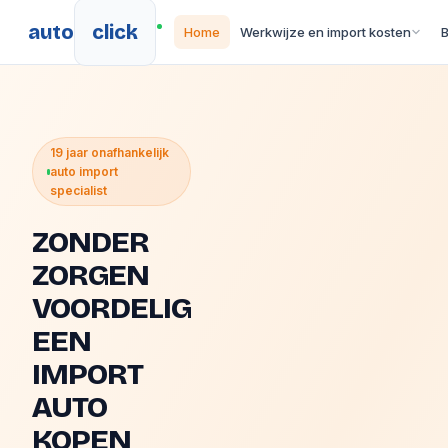
auto
click
Home
Werkwijze en import kosten
19 jaar onafhankelijk
auto import
specialist
ZONDER
ZORGEN
VOORDELIG
EEN
IMPORT
AUTO
KOPEN