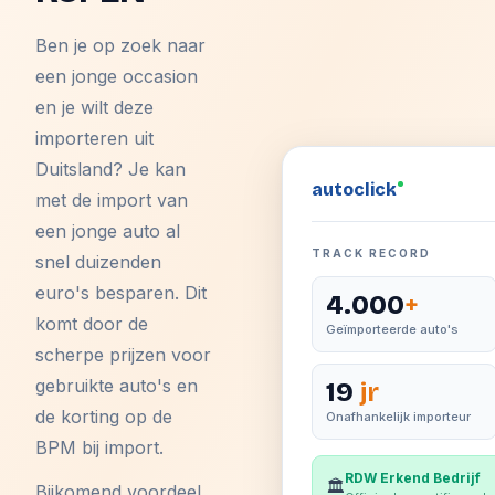
Ben je op zoek naar
een jonge occasion
en je wilt deze
importeren uit
Duitsland? Je kan
auto
click
met de import van
een jonge auto al
TRACK RECORD
snel duizenden
euro's besparen. Dit
4.000
+
komt door de
Geïmporteerde auto's
scherpe prijzen voor
gebruikte auto's en
19
jr
de korting op de
Onafhankelijk importeur
BPM bij import.
RDW Erkend Bedrijf
🏛️
Bijkomend voordeel