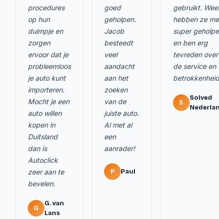
procedures
goed
gebruikt. Wee
op hun
geholpen.
hebben ze me
duimpje en
Jacob
super geholp
zorgen
besteedt
en ben erg
ervoor dat je
veel
tevreden over
probleemloos
aandacht
de service en
je auto kunt
aan het
betrokkenheid
importeren.
zoeken
Solved
Mocht je een
van de
S
Nederla
auto willen
juiste auto.
kopen in
Al met al
Duitsland
een
dan is
aanrader!
Autoclick
zeer aan te
P
Paul
bevelen.
G. van
G
Lans