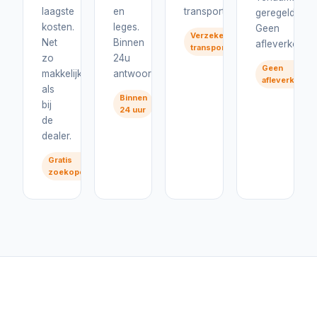
laagste
en
transport.
geregeld.
kosten.
leges.
Geen
Verzekerd
Net
Binnen
afleverkosten
transport
zo
24u
Geen
makkelijk
antwoord.
afleverkoste
als
Binnen
bij
24 uur
de
dealer.
Gratis
zoekopdracht