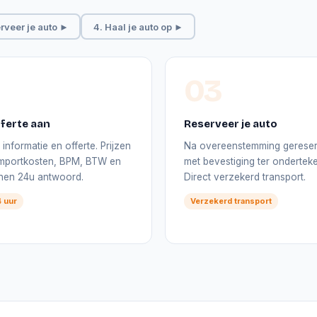
rveer je auto ►
4. Haal je auto op ►
03
ferte aan
Reserveer je auto
informatie en offerte. Prijzen
Na overeenstemming gerese
 importkosten, BPM, BTW en
met bevestiging ter onderteke
nnen 24u antwoord.
Direct verzekerd transport.
 uur
Verzekerd transport