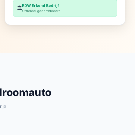
RDW Erkend Bedrijf
🏛️
Officieel gecertificeerd
e droomauto
 je