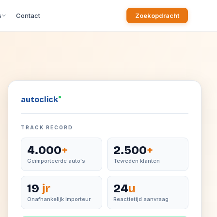
s
Contact
Zoekopdracht
auto
click
TRACK RECORD
4.000
+
2.500
+
Geïmporteerde auto's
Tevreden klanten
19
jr
24
u
Onafhankelijk importeur
Reactietijd aanvraag