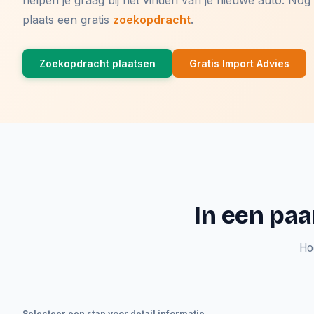
helpen je graag bij het vinden van je nieuwe auto. N
plaats een gratis
zoekopdracht
.
Zoekopdracht plaatsen
Gratis Import Advies
In een paa
Ho
Selecteer een stap voor detail informatie