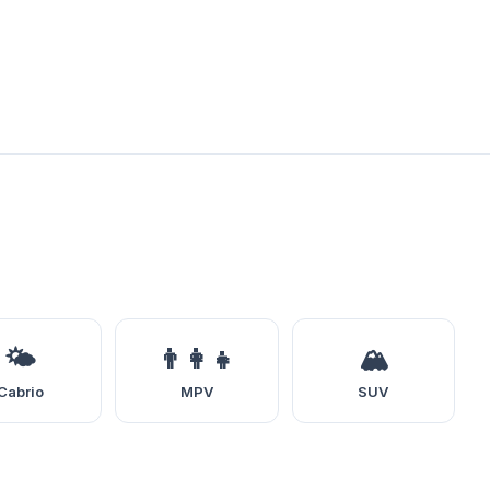
🌤️
👨‍👩‍👧
🏔️
Cabrio
MPV
SUV