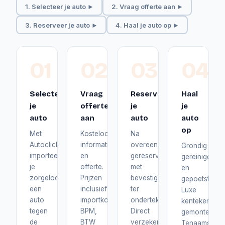
1. Selecteer je auto ►
2. Vraag offerte aan ►
3. Reserveer je auto ►
4. Haal je auto op ►
01
02
03
04
Selecteer
Vraag
Reserveer
Haal
je
offerte
je
je
auto
aan
auto
auto
op
Met
Kosteloos
Na
Autoclick
informatie
overeenstemming
Grondig
importeer
en
gereserveerd
gereinigd
je
offerte.
met
en
zorgeloos
Prijzen
bevestiging
gepoetst.
een
inclusief
ter
Luxe
auto
importkosten,
ondertekening.
kentekenplat
tegen
BPM,
Direct
gemonteerd.
de
BTW
verzekerd
Tenaamstelli