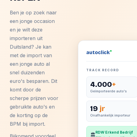
Ben je op zoek naar
een jonge occasion
en je wilt deze
importeren uit
Duitsland? Je kan
auto
click
met de import van
een jonge auto al
TRACK RECORD
snel duizenden
euro's besparen. Dit
4.000
+
komt door de
Geïmporteerde auto's
scherpe prijzen voor
gebruikte auto's en
19
jr
de korting op de
Onafhankelijk importeur
BPM bij import.
RDW Erkend Bedrijf
🏛️
Bijkomend voordeel