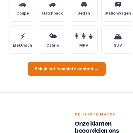
🚗
🚙
🚘
🚐
Coupé
Hatchback
Sedan
Stationwagen
⚡
🌤️
👨‍👩‍👧
🏔️
Elektrisch
Cabrio
MPV
SUV
Bekijk het complete aanbod →
DE JUISTE MATCH
Onze klanten
beoordelen ons