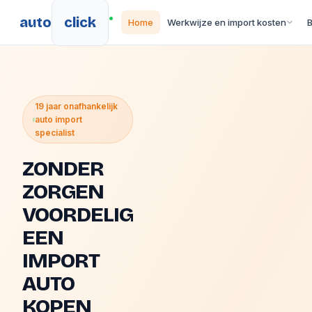
auto
click
Home
Werkwijze en import kosten
19 jaar onafhankelijk
auto import
specialist
ZONDER
ZORGEN
VOORDELIG
EEN
IMPORT
AUTO
KOPEN