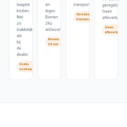
laagste
en
transport.
geregeld.
kosten.
leges.
Geen
Verzekerd
Net
Binnen
afleverkosten
transport
zo
24u
Geen
makkelijk
antwoord.
afleverkoste
als
Binnen
bij
24 uur
de
dealer.
Gratis
zoekopdracht