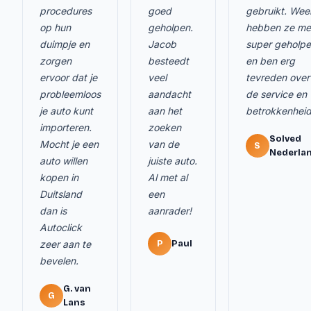
procedures
goed
gebruikt. Wee
op hun
geholpen.
hebben ze me
duimpje en
Jacob
super geholp
zorgen
besteedt
en ben erg
ervoor dat je
veel
tevreden over
probleemloos
aandacht
de service en
je auto kunt
aan het
betrokkenheid
importeren.
zoeken
Solved
Mocht je een
van de
S
Nederla
auto willen
juiste auto.
kopen in
Al met al
Duitsland
een
dan is
aanrader!
Autoclick
zeer aan te
P
Paul
bevelen.
G. van
G
Lans