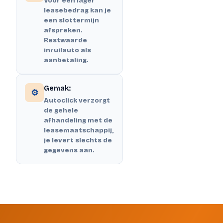
Voor een lager
leasebedrag kan je
een slottermijn
afspreken.
Restwaarde
inruilauto als
aanbetaling.
Gemak:
⚙️
Autoclick verzorgt
de gehele
afhandeling met de
leasemaatschappij,
je levert slechts de
gegevens aan.