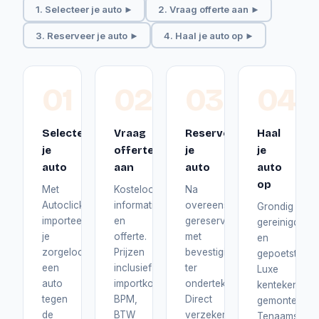
1. Selecteer je auto ►
2. Vraag offerte aan ►
3. Reserveer je auto ►
4. Haal je auto op ►
01
02
03
04
Selecteer
Vraag
Reserveer
Haal
je
offerte
je
je
auto
aan
auto
auto
op
Met
Kosteloos
Na
Autoclick
informatie
overeenstemming
Grondig
importeer
en
gereserveerd
gereinigd
je
offerte.
met
en
zorgeloos
Prijzen
bevestiging
gepoetst.
een
inclusief
ter
Luxe
auto
importkosten,
ondertekening.
kentekenplat
tegen
BPM,
Direct
gemonteerd.
de
BTW
verzekerd
Tenaamstelli