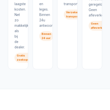
laagste
en
transport.
geregeld.
kosten.
leges.
Geen
Verzekerd
Net
Binnen
afleverkosten
transport
zo
24u
Geen
makkelijk
antwoord.
afleverkoste
als
Binnen
bij
24 uur
de
dealer.
Gratis
zoekopdracht