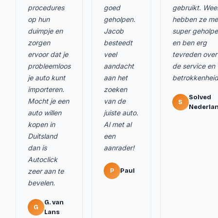
procedures
goed
gebruikt. Wee
op hun
geholpen.
hebben ze me
duimpje en
Jacob
super geholp
zorgen
besteedt
en ben erg
ervoor dat je
veel
tevreden over
probleemloos
aandacht
de service en
je auto kunt
aan het
betrokkenheid
importeren.
zoeken
Solved
Mocht je een
van de
S
Nederla
auto willen
juiste auto.
kopen in
Al met al
Duitsland
een
dan is
aanrader!
Autoclick
zeer aan te
P
Paul
bevelen.
G. van
G
Lans