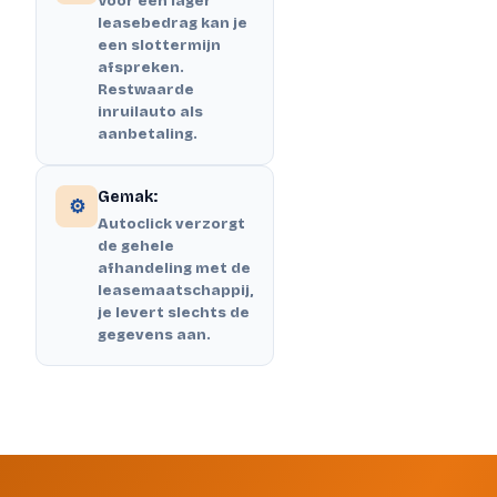
Voor een lager
leasebedrag kan je
een slottermijn
afspreken.
Restwaarde
inruilauto als
aanbetaling.
Gemak:
⚙️
Autoclick verzorgt
de gehele
afhandeling met de
leasemaatschappij,
je levert slechts de
gegevens aan.