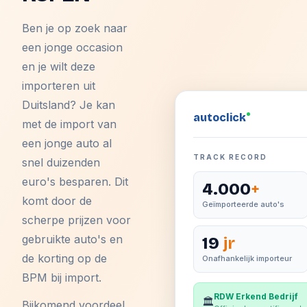
Ben je op zoek naar
een jonge occasion
en je wilt deze
importeren uit
Duitsland? Je kan
auto
click
met de import van
een jonge auto al
TRACK RECORD
snel duizenden
euro's besparen. Dit
4.000
+
komt door de
Geïmporteerde auto's
scherpe prijzen voor
gebruikte auto's en
19
jr
de korting op de
Onafhankelijk importeur
BPM bij import.
RDW Erkend Bedrijf
🏛️
Bijkomend voordeel