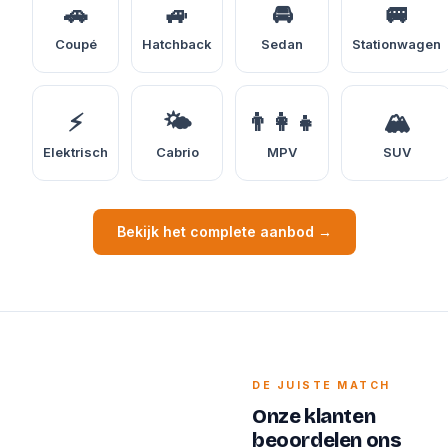
🚗
🚙
🚘
🚐
Coupé
Hatchback
Sedan
Stationwagen
⚡
🌤️
👨‍👩‍👧
🏔️
Elektrisch
Cabrio
MPV
SUV
Bekijk het complete aanbod →
DE JUISTE MATCH
Onze klanten
beoordelen ons