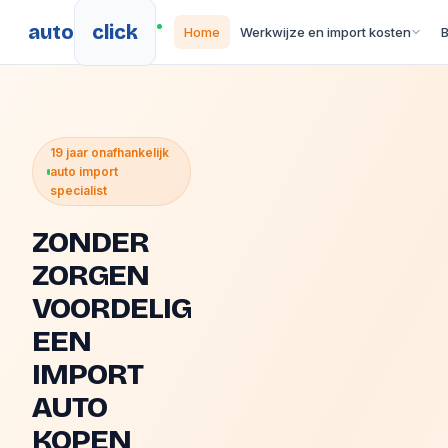
auto
click
Home
Werkwijze en import kosten
19 jaar onafhankelijk
auto import
specialist
ZONDER
ZORGEN
VOORDELIG
EEN
IMPORT
AUTO
KOPEN