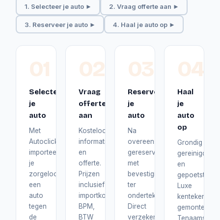
1. Selecteer je auto ►
2. Vraag offerte aan ►
3. Reserveer je auto ►
4. Haal je auto op ►
01
02
03
04
Selecteer
Vraag
Reserveer
Haal
je
offerte
je
je
auto
aan
auto
auto
op
Met
Kosteloos
Na
Autoclick
informatie
overeenstemming
Grondig
importeer
en
gereserveerd
gereinigd
je
offerte.
met
en
zorgeloos
Prijzen
bevestiging
gepoetst.
een
inclusief
ter
Luxe
auto
importkosten,
ondertekening.
kentekenplat
tegen
BPM,
Direct
gemonteerd.
de
BTW
verzekerd
Tenaamstelli