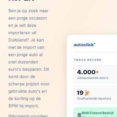
Ben je op zoek naar
een jonge occasion
en je wilt deze
importeren uit
Duitsland? Je kan
auto
click
met de import van
een jonge auto al
TRACK RECORD
snel duizenden
euro's besparen. Dit
4.000
+
komt door de
Geïmporteerde auto's
scherpe prijzen voor
gebruikte auto's en
19
jr
de korting op de
Onafhankelijk importeur
BPM bij import.
RDW Erkend Bedrijf
🏛️
Bijkomend voordeel