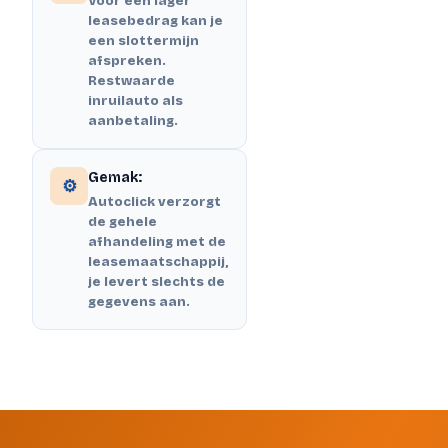
Voor een lager
leasebedrag kan je
een slottermijn
afspreken.
Restwaarde
inruilauto als
aanbetaling.
Gemak:
⚙️
Autoclick verzorgt
de gehele
afhandeling met de
leasemaatschappij,
je levert slechts de
gegevens aan.