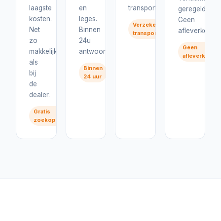
laagste
en
transport.
geregeld.
kosten.
leges.
Geen
Verzekerd
Net
Binnen
afleverkosten
transport
zo
24u
Geen
makkelijk
antwoord.
afleverkoste
als
Binnen
bij
24 uur
de
dealer.
Gratis
zoekopdracht