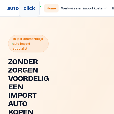
auto
click
Home
Werkwijze en import kosten
19 jaar onafhankelijk
auto import
specialist
ZONDER
ZORGEN
VOORDELIG
EEN
IMPORT
AUTO
KOPEN