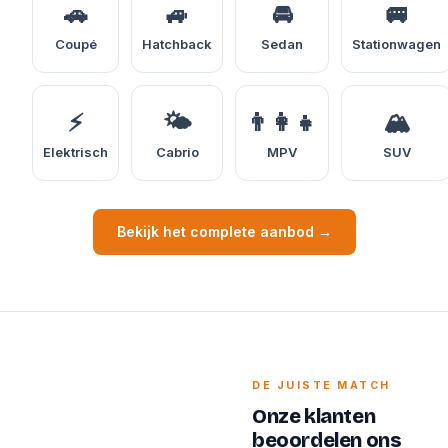
🚗
🚙
🚘
🚐
Coupé
Hatchback
Sedan
Stationwagen
⚡
🌤️
👨‍👩‍👧
🏔️
Elektrisch
Cabrio
MPV
SUV
Bekijk het complete aanbod →
DE JUISTE MATCH
Onze klanten
beoordelen ons