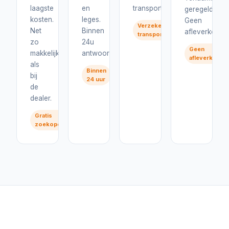
laagste
en
transport.
geregeld.
kosten.
leges.
Geen
Verzekerd
Net
Binnen
afleverkosten
transport
zo
24u
Geen
makkelijk
antwoord.
afleverkoste
als
Binnen
bij
24 uur
de
dealer.
Gratis
zoekopdracht