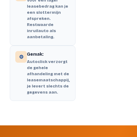
Voor een lager
leasebedrag kan je
een slottermijn
afspreken.
Restwaarde
inruilauto als
aanbetaling.
Gemak:
⚙️
Autoclick verzorgt
de gehele
afhandeling met de
leasemaatschappij,
je levert slechts de
gegevens aan.