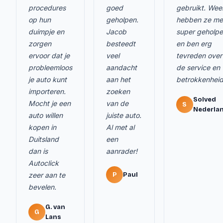
procedures
goed
gebruikt. Wee
op hun
geholpen.
hebben ze me
duimpje en
Jacob
super geholp
zorgen
besteedt
en ben erg
ervoor dat je
veel
tevreden over
probleemloos
aandacht
de service en
je auto kunt
aan het
betrokkenheid
importeren.
zoeken
Solved
Mocht je een
van de
S
Nederla
auto willen
juiste auto.
kopen in
Al met al
Duitsland
een
dan is
aanrader!
Autoclick
zeer aan te
P
Paul
bevelen.
G. van
G
Lans