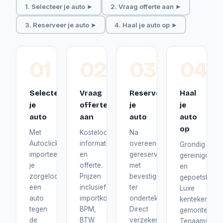
1. Selecteer je auto ►
2. Vraag offerte aan ►
3. Reserveer je auto ►
4. Haal je auto op ►
01
02
03
04
Selecteer
Vraag
Reserveer
Haal
je
offerte
je
je
auto
aan
auto
auto
op
Met
Kosteloos
Na
Autoclick
informatie
overeenstemming
Grondig
importeer
en
gereserveerd
gereinigd
je
offerte.
met
en
zorgeloos
Prijzen
bevestiging
gepoetst.
een
inclusief
ter
Luxe
auto
importkosten,
ondertekening.
kentekenplat
tegen
BPM,
Direct
gemonteerd.
de
BTW
verzekerd
Tenaamstelli