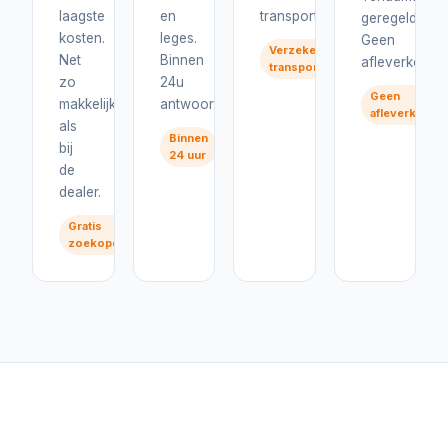
laagste
en
transport.
geregeld.
kosten.
leges.
Geen
Verzekerd
Net
Binnen
afleverkosten
transport
zo
24u
Geen
makkelijk
antwoord.
afleverkoste
als
Binnen
bij
24 uur
de
dealer.
Gratis
zoekopdracht