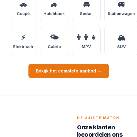
🚗
🚙
🚘
🚐
Coupé
Hatchback
Sedan
Stationwagen
⚡
🌤️
👨‍👩‍👧
🏔️
Elektrisch
Cabrio
MPV
SUV
Bekijk het complete aanbod →
DE JUISTE MATCH
Onze klanten
beoordelen ons