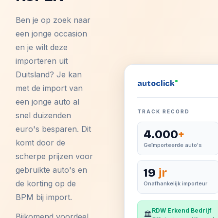
Ben je op zoek naar
een jonge occasion
en je wilt deze
importeren uit
Duitsland? Je kan
auto
click
met de import van
een jonge auto al
TRACK RECORD
snel duizenden
euro's besparen. Dit
4.000
+
komt door de
Geïmporteerde auto's
scherpe prijzen voor
gebruikte auto's en
19
jr
de korting op de
Onafhankelijk importeur
BPM bij import.
RDW Erkend Bedrijf
🏛️
Bijkomend voordeel