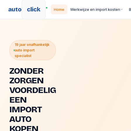
auto
click
Home
Werkwijze en import kosten
19 jaar onafhankelijk
auto import
specialist
ZONDER
ZORGEN
VOORDELIG
EEN
IMPORT
AUTO
KOPEN