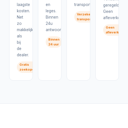
laagste
en
transport.
geregeld.
kosten.
leges.
Geen
Verzekerd
Net
Binnen
afleverkosten
transport
zo
24u
Geen
makkelijk
antwoord.
afleverkoste
als
Binnen
bij
24 uur
de
dealer.
Gratis
zoekopdracht