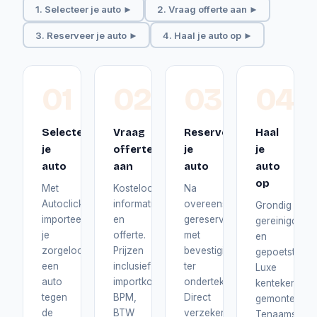
1. Selecteer je auto ►
2. Vraag offerte aan ►
3. Reserveer je auto ►
4. Haal je auto op ►
01
02
03
04
Selecteer
Vraag
Reserveer
Haal
je
offerte
je
je
auto
aan
auto
auto
op
Met
Kosteloos
Na
Autoclick
informatie
overeenstemming
Grondig
importeer
en
gereserveerd
gereinigd
je
offerte.
met
en
zorgeloos
Prijzen
bevestiging
gepoetst.
een
inclusief
ter
Luxe
auto
importkosten,
ondertekening.
kentekenplat
tegen
BPM,
Direct
gemonteerd.
de
BTW
verzekerd
Tenaamstelli