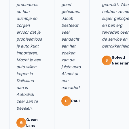
procedures
goed
gebruikt. Wee
op hun
geholpen.
hebben ze me
duimpje en
Jacob
super geholp
zorgen
besteedt
en ben erg
ervoor dat je
veel
tevreden over
probleemloos
aandacht
de service en
je auto kunt
aan het
betrokkenheid
importeren.
zoeken
Solved
Mocht je een
van de
S
Nederla
auto willen
juiste auto.
kopen in
Al met al
Duitsland
een
dan is
aanrader!
Autoclick
zeer aan te
P
Paul
bevelen.
G. van
G
Lans