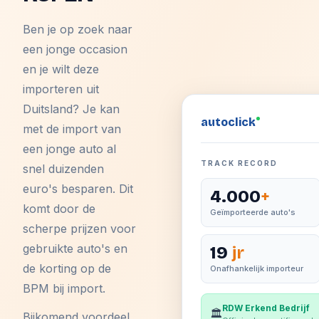
Ben je op zoek naar
een jonge occasion
en je wilt deze
importeren uit
Duitsland? Je kan
auto
click
met de import van
een jonge auto al
TRACK RECORD
snel duizenden
euro's besparen. Dit
4.000
+
komt door de
Geïmporteerde auto's
scherpe prijzen voor
gebruikte auto's en
19
jr
de korting op de
Onafhankelijk importeur
BPM bij import.
RDW Erkend Bedrijf
🏛️
Bijkomend voordeel