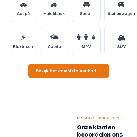
🚗
🚙
🚘
🚐
Coupé
Hatchback
Sedan
Stationwagen
⚡
🌤️
👨‍👩‍👧
🏔️
Elektrisch
Cabrio
MPV
SUV
Bekijk het complete aanbod →
DE JUISTE MATCH
Onze klanten
beoordelen ons