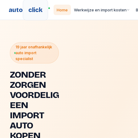
auto
click
Home
Werkwijze en import kosten
19 jaar onafhankelijk
auto import
specialist
ZONDER
ZORGEN
VOORDELIG
EEN
IMPORT
AUTO
KOPEN