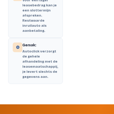
Voor een lager
leasebedrag kan je
een slottermijn
afspreken.
Restwaarde
inruilauto als
aanbetaling.
Gemak:
⚙️
Autoclick verzorgt
de gehele
afhandeling met de
leasemaatschappij,
je levert slechts de
gegevens aan.