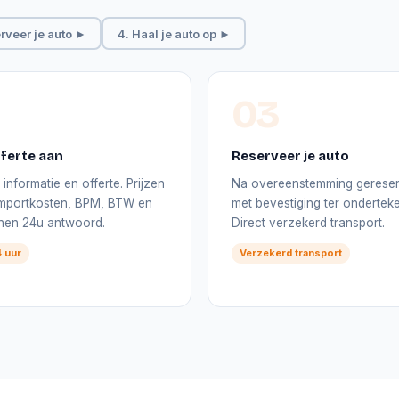
rveer je auto ►
4. Haal je auto op ►
03
ferte aan
Reserveer je auto
informatie en offerte. Prijzen
Na overeenstemming gerese
 importkosten, BPM, BTW en
met bevestiging ter onderteke
nnen 24u antwoord.
Direct verzekerd transport.
 uur
Verzekerd transport