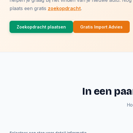
helpen je graag bij het vinden van je nieuwe auto. N
plaats een gratis
zoekopdracht
.
Zoekopdracht plaatsen
Gratis Import Advies
In een paa
Ho
Selecteer een stap voor detail informatie