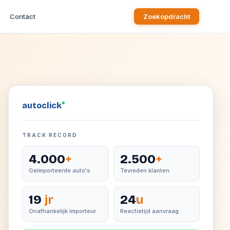
Contact
Zoekopdracht
auto
click
TRACK RECORD
4.000
+
2.500
+
Geïmporteerde auto's
Tevreden klanten
19
jr
24
u
Onafhankelijk importeur
Reactietijd aanvraag