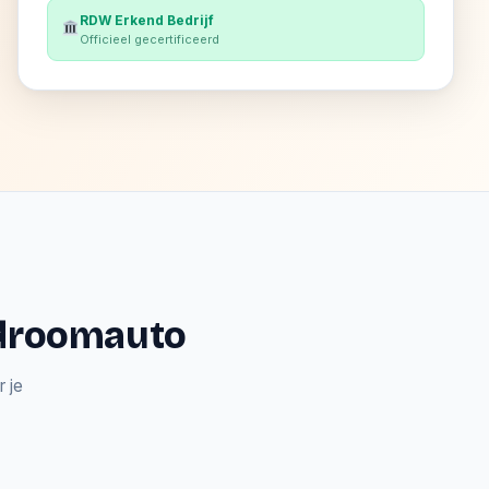
RDW Erkend Bedrijf
Officieel gecertificeerd
e droomauto
 je