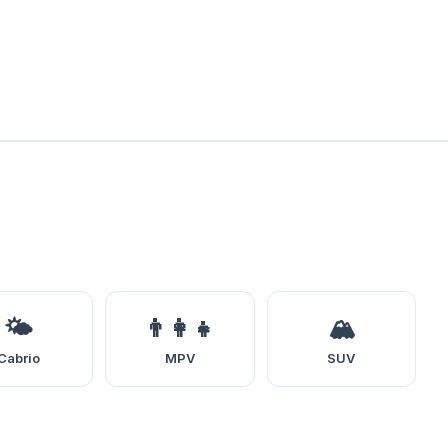
🌤️
👨‍👩‍👧
🏔️
Cabrio
MPV
SUV