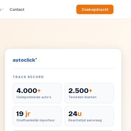
s
Contact
Zoekopdracht
auto
click
TRACK RECORD
4.000
+
2.500
+
Geïmporteerde auto's
Tevreden klanten
19
jr
24
u
Onafhankelijk importeur
Reactietijd aanvraag