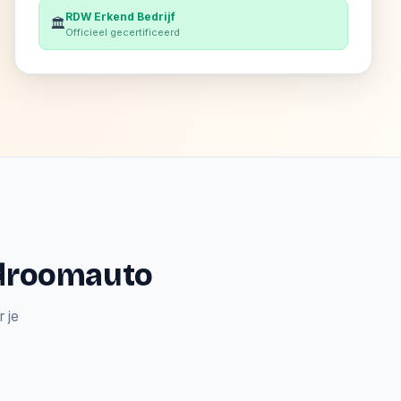
RDW Erkend Bedrijf
🏛️
Officieel gecertificeerd
e droomauto
 je