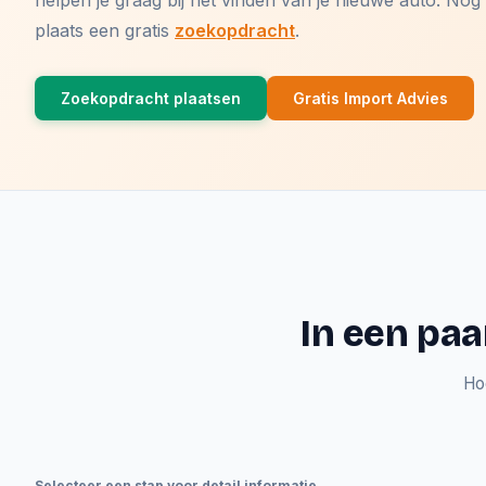
helpen je graag bij het vinden van je nieuwe auto. N
plaats een gratis
zoekopdracht
.
Zoekopdracht plaatsen
Gratis Import Advies
In een paa
Ho
Selecteer een stap voor detail informatie