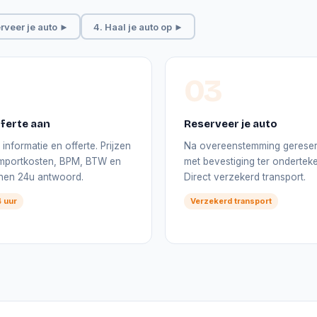
rveer je auto ►
4. Haal je auto op ►
03
ferte aan
Reserveer je auto
informatie en offerte. Prijzen
Na overeenstemming gerese
 importkosten, BPM, BTW en
met bevestiging ter onderteke
nnen 24u antwoord.
Direct verzekerd transport.
 uur
Verzekerd transport