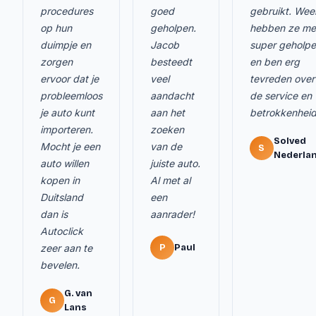
procedures
goed
gebruikt. Wee
op hun
geholpen.
hebben ze me
duimpje en
Jacob
super geholp
zorgen
besteedt
en ben erg
ervoor dat je
veel
tevreden over
probleemloos
aandacht
de service en
je auto kunt
aan het
betrokkenheid
importeren.
zoeken
Solved
Mocht je een
van de
S
Nederla
auto willen
juiste auto.
kopen in
Al met al
Duitsland
een
dan is
aanrader!
Autoclick
zeer aan te
P
Paul
bevelen.
G. van
G
Lans