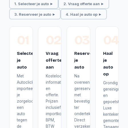
1. Selecteer je auto ►
2. Vraag offerte aan ►
3. Reserveer je auto ►
4. Haal je auto op ►
01
02
03
04
Selecteer
Vraag
Reserveer
Haal
je
offerte
je
je
auto
aan
auto
auto
op
Met
Kosteloos
Na
Autoclick
informatie
overeenstemming
Grondig
importeer
en
gereserveerd
gereinigd
je
offerte.
met
en
zorgeloos
Prijzen
bevestiging
gepoetst.
een
inclusief
ter
Luxe
auto
importkosten,
ondertekening.
kentekenplat
tegen
BPM,
Direct
gemonteerd.
de
BTW
verzekerd
Tenaamstelli