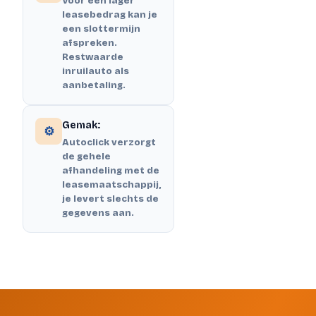
Voor een lager
leasebedrag kan je
een slottermijn
afspreken.
Restwaarde
inruilauto als
aanbetaling.
Gemak:
⚙️
Autoclick verzorgt
de gehele
afhandeling met de
leasemaatschappij,
je levert slechts de
gegevens aan.