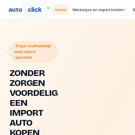
auto
click
Home
Werkwijze en import kosten
19 jaar onafhankelijk
auto import
specialist
ZONDER
ZORGEN
VOORDELIG
EEN
IMPORT
AUTO
KOPEN