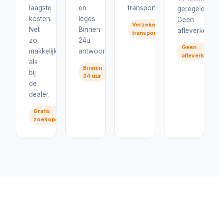
laagste
en
transport.
geregeld.
kosten.
leges.
Geen
Verzekerd
Net
Binnen
afleverkosten
transport
zo
24u
Geen
makkelijk
antwoord.
afleverkoste
als
Binnen
bij
24 uur
de
dealer.
Gratis
zoekopdracht