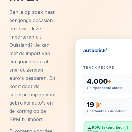
Ben je op zoek naar
een jonge occasion
en je wilt deze
importeren uit
Duitsland? Je kan
auto
click
met de import van
een jonge auto al
TRACK RECORD
snel duizenden
euro's besparen. Dit
4.000
+
komt door de
Geïmporteerde auto's
scherpe prijzen voor
gebruikte auto's en
19
jr
de korting op de
Onafhankelijk importeur
BPM bij import.
RDW Erkend Bedrijf
🏛️
Bijkomend voordeel