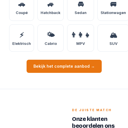
🚗
🚙
🚘
🚐
Coupé
Hatchback
Sedan
Stationwagen
⚡
🌤️
👨‍👩‍👧
🏔️
Elektrisch
Cabrio
MPV
SUV
Bekijk het complete aanbod →
DE JUISTE MATCH
Onze klanten
beoordelen ons