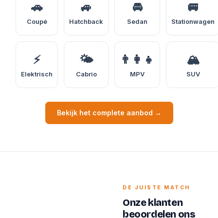
🚗
🚙
🚘
🚐
Coupé
Hatchback
Sedan
Stationwagen
⚡
🌤️
👨‍👩‍👧
🏔️
Elektrisch
Cabrio
MPV
SUV
Bekijk het complete aanbod →
DE JUISTE MATCH
Onze klanten
beoordelen ons