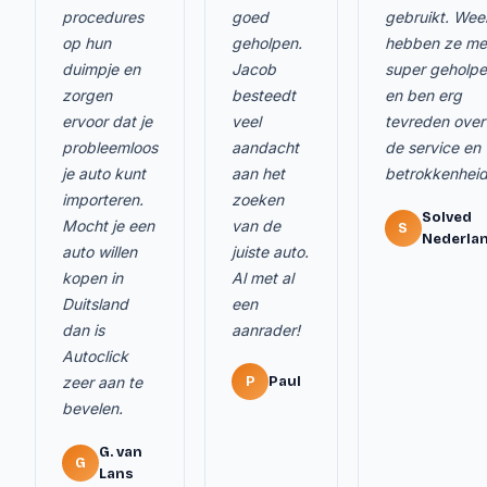
procedures
goed
gebruikt. Wee
op hun
geholpen.
hebben ze me
duimpje en
Jacob
super geholp
zorgen
besteedt
en ben erg
ervoor dat je
veel
tevreden over
probleemloos
aandacht
de service en
je auto kunt
aan het
betrokkenheid
importeren.
zoeken
Solved
Mocht je een
van de
S
Nederla
auto willen
juiste auto.
kopen in
Al met al
Duitsland
een
dan is
aanrader!
Autoclick
zeer aan te
P
Paul
bevelen.
G. van
G
Lans