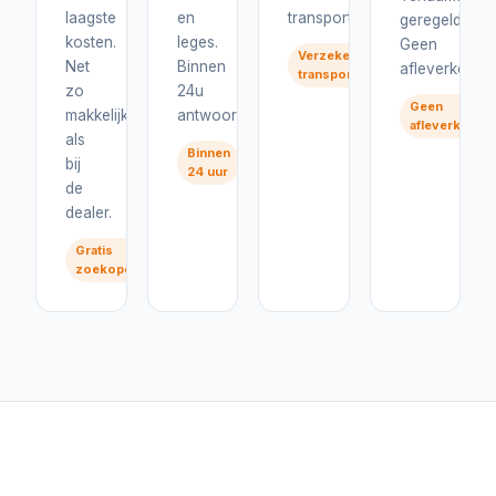
laagste
en
transport.
geregeld.
kosten.
leges.
Geen
Verzekerd
Net
Binnen
afleverkosten
transport
zo
24u
Geen
makkelijk
antwoord.
afleverkoste
als
Binnen
bij
24 uur
de
dealer.
Gratis
zoekopdracht