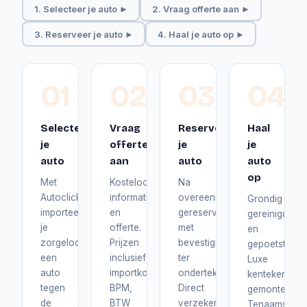
1. Selecteer je auto ►
2. Vraag offerte aan ►
3. Reserveer je auto ►
4. Haal je auto op ►
01
02
03
04
Selecteer
Vraag
Reserveer
Haal
je
offerte
je
je
auto
aan
auto
auto
op
Met
Kosteloos
Na
Autoclick
informatie
overeenstemming
Grondig
importeer
en
gereserveerd
gereinigd
je
offerte.
met
en
zorgeloos
Prijzen
bevestiging
gepoetst.
een
inclusief
ter
Luxe
auto
importkosten,
ondertekening.
kentekenplat
tegen
BPM,
Direct
gemonteerd.
de
BTW
verzekerd
Tenaamstelli