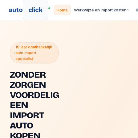
auto
click
Home
Werkwijze en import kosten
19 jaar onafhankelijk
auto import
specialist
ZONDER
ZORGEN
VOORDELIG
EEN
IMPORT
AUTO
KOPEN