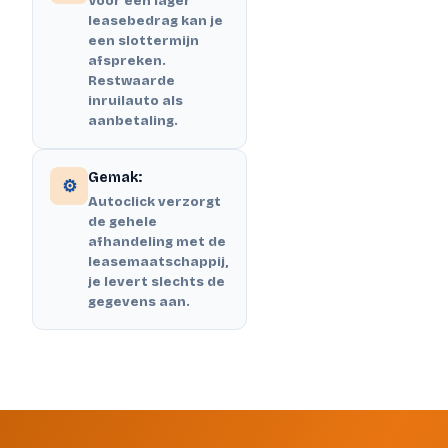
Voor een lager
leasebedrag kan je
een slottermijn
afspreken.
Restwaarde
inruilauto als
aanbetaling.
Gemak:
⚙️
Autoclick verzorgt
de gehele
afhandeling met de
leasemaatschappij,
je levert slechts de
gegevens aan.