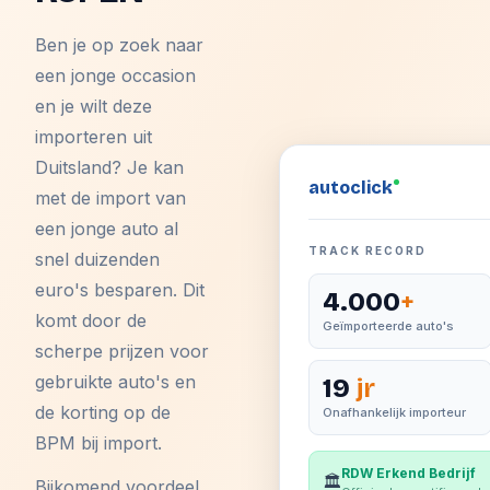
Ben je op zoek naar
een jonge occasion
en je wilt deze
importeren uit
Duitsland? Je kan
auto
click
met de import van
een jonge auto al
TRACK RECORD
snel duizenden
euro's besparen. Dit
4.000
+
komt door de
Geïmporteerde auto's
scherpe prijzen voor
gebruikte auto's en
19
jr
de korting op de
Onafhankelijk importeur
BPM bij import.
RDW Erkend Bedrijf
🏛️
Bijkomend voordeel