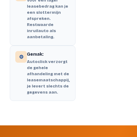
Voor een lager
leasebedrag kan je
een slottermijn
afspreken.
Restwaarde
inruilauto als
aanbetaling.
Gemak:
⚙️
Autoclick verzorgt
de gehele
afhandeling met de
leasemaatschappij,
je levert slechts de
gegevens aan.