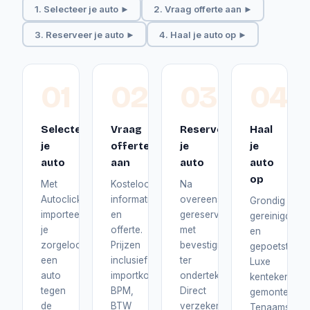
1. Selecteer je auto ►
2. Vraag offerte aan ►
3. Reserveer je auto ►
4. Haal je auto op ►
01
02
03
04
Selecteer
Vraag
Reserveer
Haal
je
offerte
je
je
auto
aan
auto
auto
op
Met
Kosteloos
Na
Autoclick
informatie
overeenstemming
Grondig
importeer
en
gereserveerd
gereinigd
je
offerte.
met
en
zorgeloos
Prijzen
bevestiging
gepoetst.
een
inclusief
ter
Luxe
auto
importkosten,
ondertekening.
kentekenplat
tegen
BPM,
Direct
gemonteerd.
de
BTW
verzekerd
Tenaamstelli