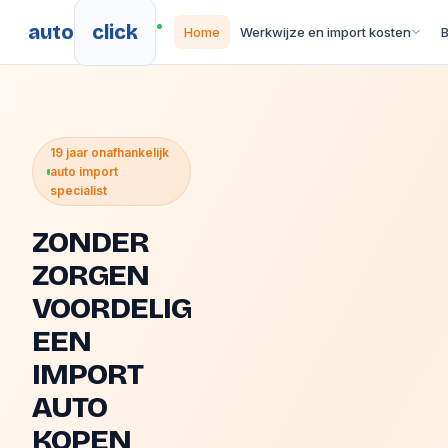
auto
click
Home
Werkwijze en import kosten
19 jaar onafhankelijk
auto import
specialist
ZONDER
ZORGEN
VOORDELIG
EEN
IMPORT
AUTO
KOPEN