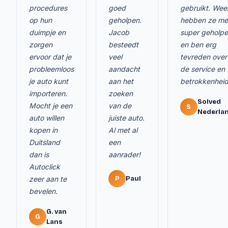
procedures
goed
gebruikt. Wee
op hun
geholpen.
hebben ze me
duimpje en
Jacob
super geholp
zorgen
besteedt
en ben erg
ervoor dat je
veel
tevreden over
probleemloos
aandacht
de service en
je auto kunt
aan het
betrokkenheid
importeren.
zoeken
Solved
Mocht je een
van de
S
Nederla
auto willen
juiste auto.
kopen in
Al met al
Duitsland
een
dan is
aanrader!
Autoclick
zeer aan te
P
Paul
bevelen.
G. van
G
Lans