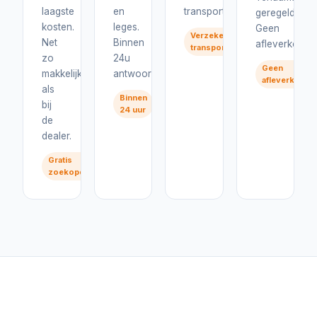
laagste
en
transport.
geregeld.
kosten.
leges.
Geen
Verzekerd
Net
Binnen
afleverkosten
transport
zo
24u
Geen
makkelijk
antwoord.
afleverkoste
als
Binnen
bij
24 uur
de
dealer.
Gratis
zoekopdracht