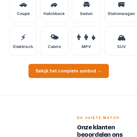
🚗
🚙
🚘
🚐
Coupé
Hatchback
Sedan
Stationwagen
⚡
🌤️
👨‍👩‍👧
🏔️
Elektrisch
Cabrio
MPV
SUV
Bekijk het complete aanbod →
DE JUISTE MATCH
Onze klanten
beoordelen ons