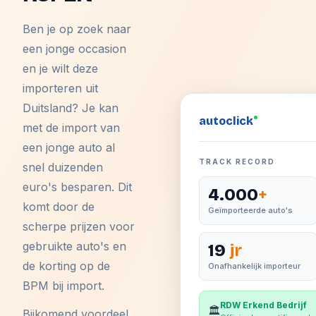
Ben je op zoek naar
een jonge occasion
en je wilt deze
importeren uit
Duitsland? Je kan
auto
click
met de import van
een jonge auto al
TRACK RECORD
snel duizenden
euro's besparen. Dit
4.000
+
komt door de
Geïmporteerde auto's
scherpe prijzen voor
gebruikte auto's en
19
jr
de korting op de
Onafhankelijk importeur
BPM bij import.
RDW Erkend Bedrijf
🏛️
Bijkomend voordeel