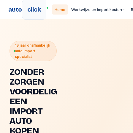
auto
click
Home
Werkwijze en import kosten
19 jaar onafhankelijk
auto import
specialist
ZONDER
ZORGEN
VOORDELIG
EEN
IMPORT
AUTO
KOPEN