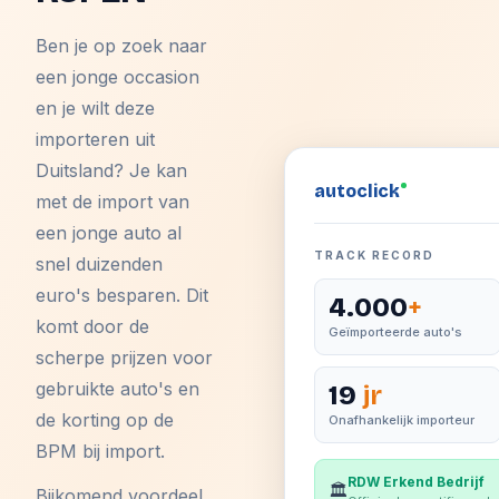
Ben je op zoek naar
een jonge occasion
en je wilt deze
importeren uit
Duitsland? Je kan
auto
click
met de import van
een jonge auto al
TRACK RECORD
snel duizenden
euro's besparen. Dit
4.000
+
komt door de
Geïmporteerde auto's
scherpe prijzen voor
gebruikte auto's en
19
jr
de korting op de
Onafhankelijk importeur
BPM bij import.
RDW Erkend Bedrijf
🏛️
Bijkomend voordeel