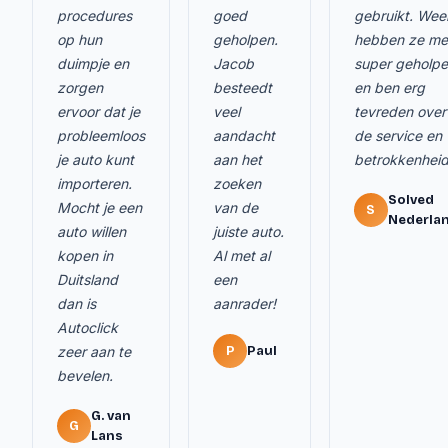
procedures
goed
gebruikt. Wee
op hun
geholpen.
hebben ze me
duimpje en
Jacob
super geholp
zorgen
besteedt
en ben erg
ervoor dat je
veel
tevreden over
probleemloos
aandacht
de service en
je auto kunt
aan het
betrokkenheid
importeren.
zoeken
Solved
Mocht je een
van de
S
Nederla
auto willen
juiste auto.
kopen in
Al met al
Duitsland
een
dan is
aanrader!
Autoclick
zeer aan te
P
Paul
bevelen.
G. van
G
Lans