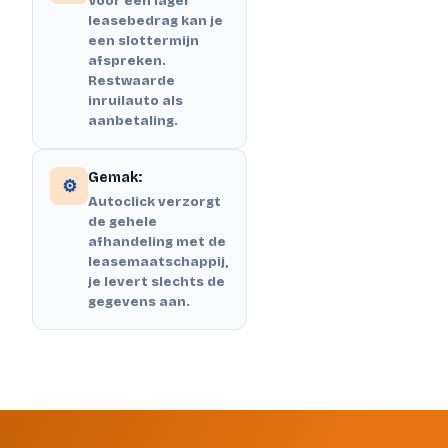
Voor een lager
leasebedrag kan je
een slottermijn
afspreken.
Restwaarde
inruilauto als
aanbetaling.
Gemak:
⚙️
Autoclick verzorgt
de gehele
afhandeling met de
leasemaatschappij,
je levert slechts de
gegevens aan.