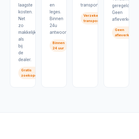
laagste
en
transport.
geregeld.
kosten.
leges.
Geen
Verzekerd
Net
Binnen
afleverkosten
transport
zo
24u
Geen
makkelijk
antwoord.
afleverkoste
als
Binnen
bij
24 uur
de
dealer.
Gratis
zoekopdracht