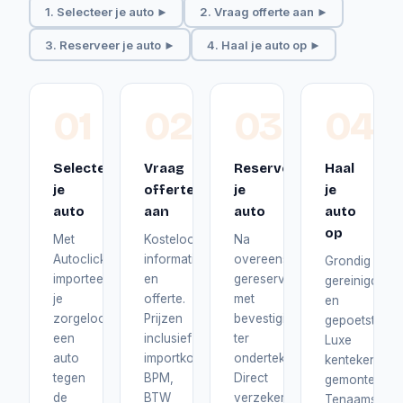
1. Selecteer je auto ►
2. Vraag offerte aan ►
3. Reserveer je auto ►
4. Haal je auto op ►
01
02
03
04
Selecteer
Vraag
Reserveer
Haal
je
offerte
je
je
auto
aan
auto
auto
op
Met
Kosteloos
Na
Autoclick
informatie
overeenstemming
Grondig
importeer
en
gereserveerd
gereinigd
je
offerte.
met
en
zorgeloos
Prijzen
bevestiging
gepoetst.
een
inclusief
ter
Luxe
auto
importkosten,
ondertekening.
kentekenplat
tegen
BPM,
Direct
gemonteerd.
de
BTW
verzekerd
Tenaamstelli