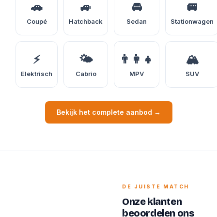
🚗
🚙
🚘
🚐
Coupé
Hatchback
Sedan
Stationwagen
⚡
🌤️
👨‍👩‍👧
🏔️
Elektrisch
Cabrio
MPV
SUV
Bekijk het complete aanbod →
DE JUISTE MATCH
Onze klanten
beoordelen ons