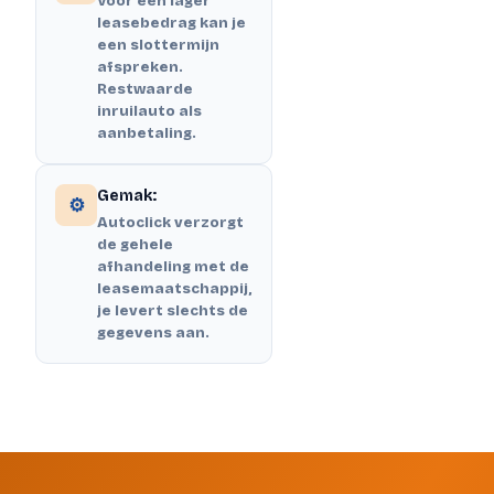
Voor een lager
leasebedrag kan je
een slottermijn
afspreken.
Restwaarde
inruilauto als
aanbetaling.
Gemak:
⚙️
Autoclick verzorgt
de gehele
afhandeling met de
leasemaatschappij,
je levert slechts de
gegevens aan.