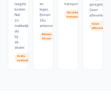
laagste
en
transport.
geregeld.
kosten.
leges.
Geen
Verzekerd
Net
Binnen
afleverkosten
transport
zo
24u
Geen
makkelijk
antwoord.
afleverkoste
als
Binnen
bij
24 uur
de
dealer.
Gratis
zoekopdracht