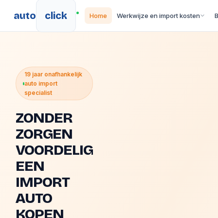
auto
click
Home
Werkwijze en import kosten
19 jaar onafhankelijk
auto import
specialist
ZONDER
ZORGEN
VOORDELIG
EEN
IMPORT
AUTO
KOPEN