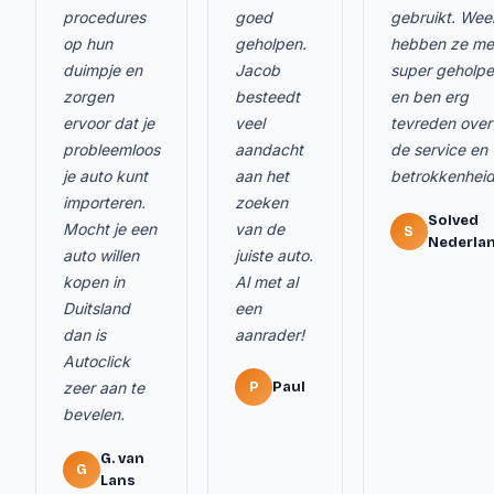
procedures
goed
gebruikt. Wee
op hun
geholpen.
hebben ze me
duimpje en
Jacob
super geholp
zorgen
besteedt
en ben erg
ervoor dat je
veel
tevreden over
probleemloos
aandacht
de service en
je auto kunt
aan het
betrokkenheid
importeren.
zoeken
Solved
Mocht je een
van de
S
Nederla
auto willen
juiste auto.
kopen in
Al met al
Duitsland
een
dan is
aanrader!
Autoclick
zeer aan te
P
Paul
bevelen.
G. van
G
Lans