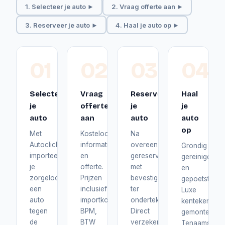
1. Selecteer je auto ►
2. Vraag offerte aan ►
3. Reserveer je auto ►
4. Haal je auto op ►
01
02
03
04
Selecteer
Vraag
Reserveer
Haal
je
offerte
je
je
auto
aan
auto
auto
op
Met
Kosteloos
Na
Autoclick
informatie
overeenstemming
Grondig
importeer
en
gereserveerd
gereinigd
je
offerte.
met
en
zorgeloos
Prijzen
bevestiging
gepoetst.
een
inclusief
ter
Luxe
auto
importkosten,
ondertekening.
kentekenplat
tegen
BPM,
Direct
gemonteerd.
de
BTW
verzekerd
Tenaamstelli