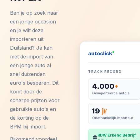
Ben je op zoek naar
een jonge occasion
en je wilt deze
importeren uit
Duitsland? Je kan
auto
click
met de import van
een jonge auto al
TRACK RECORD
snel duizenden
euro's besparen. Dit
4.000
+
komt door de
Geïmporteerde auto's
scherpe prijzen voor
gebruikte auto's en
19
jr
de korting op de
Onafhankelijk importeur
BPM bij import.
RDW Erkend Bedrijf
🏛️
Bijkomend voordeel