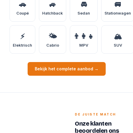
🚗
🚙
🚘
🚐
Coupé
Hatchback
Sedan
Stationwagen
⚡
🌤️
👨‍👩‍👧
🏔️
Elektrisch
Cabrio
MPV
SUV
Bekijk het complete aanbod →
DE JUISTE MATCH
Onze klanten
beoordelen ons