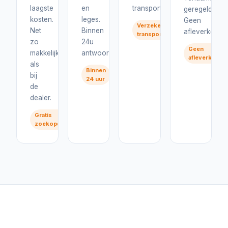
laagste
en
transport.
geregeld.
kosten.
leges.
Geen
Verzekerd
Net
Binnen
afleverkosten
transport
zo
24u
Geen
makkelijk
antwoord.
afleverkoste
als
Binnen
bij
24 uur
de
dealer.
Gratis
zoekopdracht