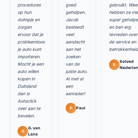
procedures
goed
gebruikt. Wee
op hun
geholpen.
hebben ze me
duimpje en
Jacob
super geholp
zorgen
besteedt
en ben erg
ervoor dat je
veel
tevreden over
probleemloos
aandacht
de service en
je auto kunt
aan het
betrokkenheid
importeren.
zoeken
Solved
Mocht je een
van de
S
Nederla
auto willen
juiste auto.
kopen in
Al met al
Duitsland
een
dan is
aanrader!
Autoclick
zeer aan te
P
Paul
bevelen.
G. van
G
Lans