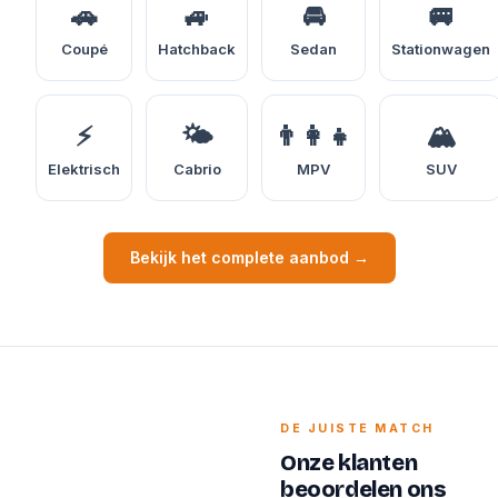
🚗
🚙
🚘
🚐
Coupé
Hatchback
Sedan
Stationwagen
⚡
🌤️
👨‍👩‍👧
🏔️
Elektrisch
Cabrio
MPV
SUV
Bekijk het complete aanbod →
DE JUISTE MATCH
Onze klanten
beoordelen ons