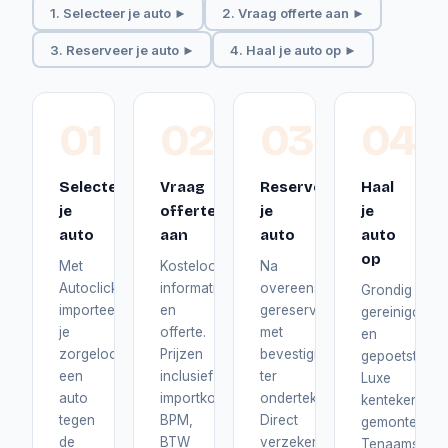
1. Selecteer je auto ►
2. Vraag offerte aan ►
3. Reserveer je auto ►
4. Haal je auto op ►
01
02
03
04
Selecteer
Vraag
Reserveer
Haal
je
offerte
je
je
auto
aan
auto
auto
op
Met
Kosteloos
Na
Autoclick
informatie
overeenstemming
Grondig
importeer
en
gereserveerd
gereinigd
je
offerte.
met
en
zorgeloos
Prijzen
bevestiging
gepoetst.
een
inclusief
ter
Luxe
auto
importkosten,
ondertekening.
kentekenplat
tegen
BPM,
Direct
gemonteerd.
de
BTW
verzekerd
Tenaamstelli