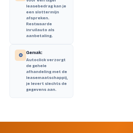
Voor een lager
leasebedrag kan je
een slottermijn
afspreken.
Restwaarde
inruilauto als
aanbetaling.
Gemak:
⚙️
Autoclick verzorgt
de gehele
afhandeling met de
leasemaatschappij,
je levert slechts de
gegevens aan.