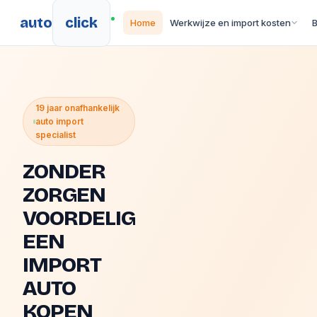
auto
click
Home
Werkwijze en import kosten
19 jaar onafhankelijk
auto import
specialist
ZONDER
ZORGEN
VOORDELIG
EEN
IMPORT
AUTO
KOPEN