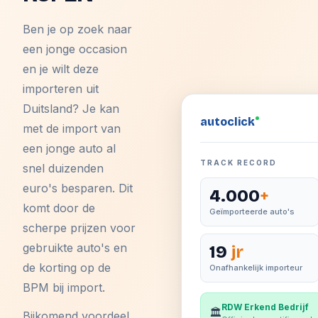
Ben je op zoek naar
een jonge occasion
en je wilt deze
importeren uit
Duitsland? Je kan
auto
click
met de import van
een jonge auto al
TRACK RECORD
snel duizenden
euro's besparen. Dit
4.000
+
komt door de
Geïmporteerde auto's
scherpe prijzen voor
gebruikte auto's en
19
jr
de korting op de
Onafhankelijk importeur
BPM bij import.
RDW Erkend Bedrijf
🏛️
Bijkomend voordeel