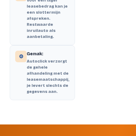
Voor een lager
leasebedrag kan je
een slottermijn
afspreken.
Restwaarde
inruilauto als
aanbetaling.
Gemak:
⚙️
Autoclick verzorgt
de gehele
afhandeling met de
leasemaatschappij,
je levert slechts de
gegevens aan.