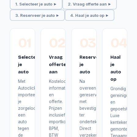
1. Selecteer je auto ►
2. Vraag offerte aan ►
3. Reserveer je auto ►
4. Haal je auto op ►
01
02
03
04
Selecteer
Vraag
Reserveer
Haal
je
offerte
je
je
auto
aan
auto
auto
op
Met
Kosteloos
Na
Autoclick
informatie
overeenstemming
Grondig
importeer
en
gereserveerd
gereinigd
je
offerte.
met
en
zorgeloos
Prijzen
bevestiging
gepoetst.
een
inclusief
ter
Luxe
auto
importkosten,
ondertekening.
kentekenplat
tegen
BPM,
Direct
gemonteerd.
de
BTW
verzekerd
Tenaamstelli