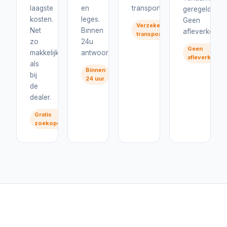
laagste
en
transport.
geregeld.
kosten.
leges.
Geen
Verzekerd
Net
Binnen
afleverkosten
transport
zo
24u
Geen
makkelijk
antwoord.
afleverkoste
als
Binnen
bij
24 uur
de
dealer.
Gratis
zoekopdracht