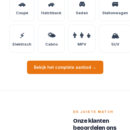
🚗
🚙
🚘
🚐
Coupé
Hatchback
Sedan
Stationwagen
⚡
🌤️
👨‍👩‍👧
🏔️
Elektrisch
Cabrio
MPV
SUV
Bekijk het complete aanbod →
DE JUISTE MATCH
Onze klanten
beoordelen ons