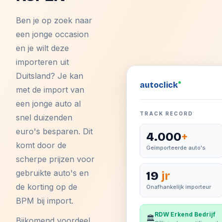
Ben je op zoek naar
een jonge occasion
en je wilt deze
importeren uit
Duitsland? Je kan
auto
click
met de import van
een jonge auto al
TRACK RECORD
snel duizenden
euro's besparen. Dit
4.000
+
komt door de
Geïmporteerde auto's
scherpe prijzen voor
gebruikte auto's en
19
jr
de korting op de
Onafhankelijk importeur
BPM bij import.
RDW Erkend Bedrijf
🏛️
Bijkomend voordeel