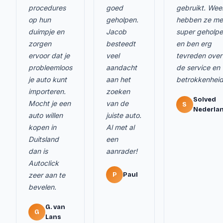
procedures
goed
gebruikt. Wee
op hun
geholpen.
hebben ze me
duimpje en
Jacob
super geholp
zorgen
besteedt
en ben erg
ervoor dat je
veel
tevreden over
probleemloos
aandacht
de service en
je auto kunt
aan het
betrokkenheid
importeren.
zoeken
Solved
Mocht je een
van de
S
Nederla
auto willen
juiste auto.
kopen in
Al met al
Duitsland
een
dan is
aanrader!
Autoclick
zeer aan te
P
Paul
bevelen.
G. van
G
Lans