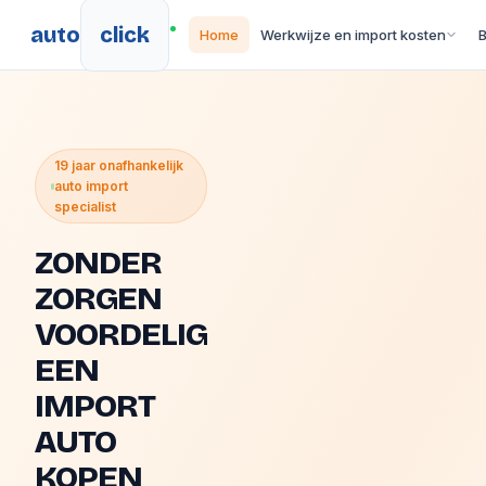
auto
click
Home
Werkwijze en import kosten
19 jaar onafhankelijk
auto import
specialist
ZONDER
ZORGEN
VOORDELIG
EEN
IMPORT
AUTO
KOPEN