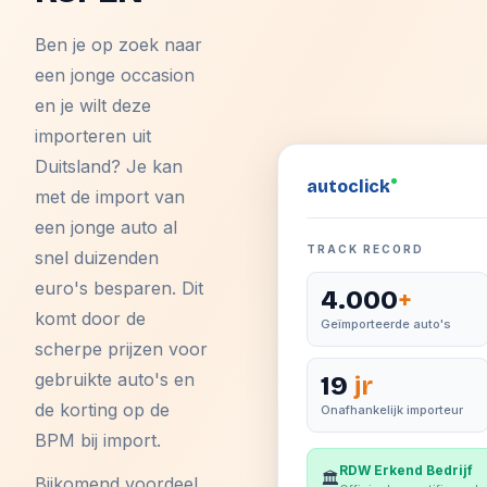
Ben je op zoek naar
een jonge occasion
en je wilt deze
importeren uit
Duitsland? Je kan
auto
click
met de import van
een jonge auto al
TRACK RECORD
snel duizenden
euro's besparen. Dit
4.000
+
komt door de
Geïmporteerde auto's
scherpe prijzen voor
gebruikte auto's en
19
jr
de korting op de
Onafhankelijk importeur
BPM bij import.
RDW Erkend Bedrijf
🏛️
Bijkomend voordeel