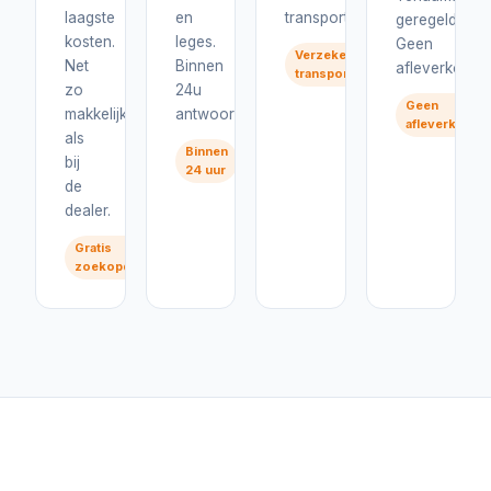
laagste
en
transport.
geregeld.
kosten.
leges.
Geen
Verzekerd
Net
Binnen
afleverkosten
transport
zo
24u
Geen
makkelijk
antwoord.
afleverkoste
als
Binnen
bij
24 uur
de
dealer.
Gratis
zoekopdracht