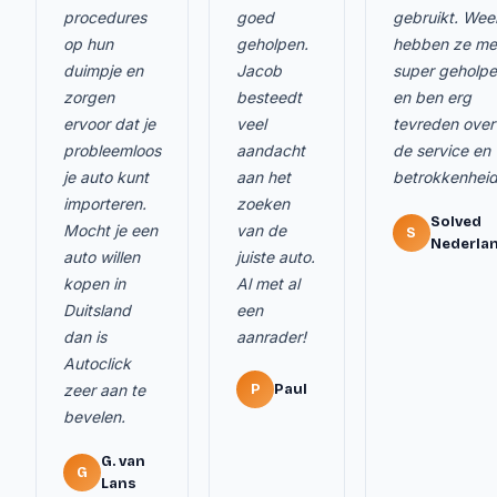
procedures
goed
gebruikt. Wee
op hun
geholpen.
hebben ze me
duimpje en
Jacob
super geholp
zorgen
besteedt
en ben erg
ervoor dat je
veel
tevreden over
probleemloos
aandacht
de service en
je auto kunt
aan het
betrokkenheid
importeren.
zoeken
Solved
Mocht je een
van de
S
Nederla
auto willen
juiste auto.
kopen in
Al met al
Duitsland
een
dan is
aanrader!
Autoclick
zeer aan te
P
Paul
bevelen.
G. van
G
Lans