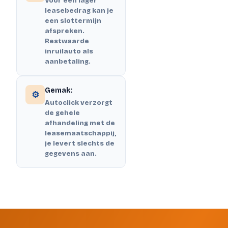
Voor een lager
leasebedrag kan je
een slottermijn
afspreken.
Restwaarde
inruilauto als
aanbetaling.
Gemak:
⚙️
Autoclick verzorgt
de gehele
afhandeling met de
leasemaatschappij,
je levert slechts de
gegevens aan.