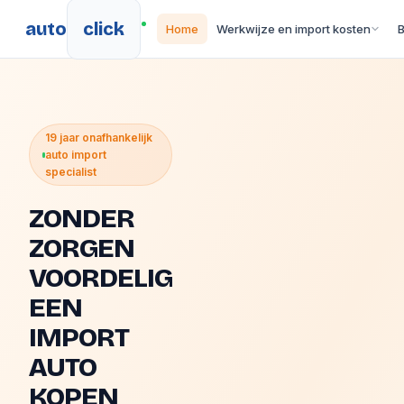
auto
click
Home
Werkwijze en import kosten
19 jaar onafhankelijk
auto import
specialist
ZONDER
ZORGEN
VOORDELIG
EEN
IMPORT
AUTO
KOPEN