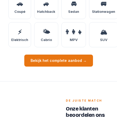
🚗
🚙
🚘
🚐
Coupé
Hatchback
Sedan
Stationwagen
⚡
🌤️
👨‍👩‍👧
🏔️
Elektrisch
Cabrio
MPV
SUV
Bekijk het complete aanbod →
DE JUISTE MATCH
Onze klanten
beoordelen ons