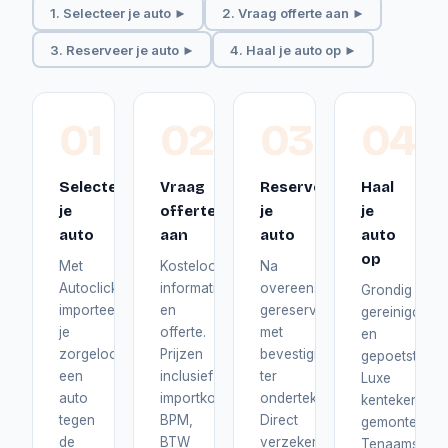
1. Selecteer je auto ►
2. Vraag offerte aan ►
3. Reserveer je auto ►
4. Haal je auto op ►
01
02
03
04
Selecteer
Vraag
Reserveer
Haal
je
offerte
je
je
auto
aan
auto
auto
op
Met
Kosteloos
Na
Autoclick
informatie
overeenstemming
Grondig
importeer
en
gereserveerd
gereinigd
je
offerte.
met
en
zorgeloos
Prijzen
bevestiging
gepoetst.
een
inclusief
ter
Luxe
auto
importkosten,
ondertekening.
kentekenplat
tegen
BPM,
Direct
gemonteerd.
de
BTW
verzekerd
Tenaamstelli