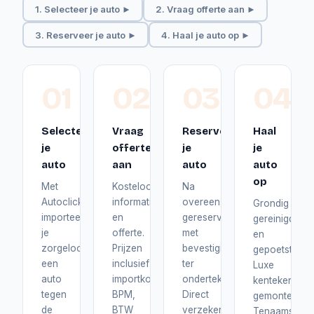
1. Selecteer je auto ►
2. Vraag offerte aan ►
3. Reserveer je auto ►
4. Haal je auto op ►
01
02
03
04
Selecteer
Vraag
Reserveer
Haal
je
offerte
je
je
auto
aan
auto
auto
op
Met
Kosteloos
Na
Autoclick
informatie
overeenstemming
Grondig
importeer
en
gereserveerd
gereinigd
je
offerte.
met
en
zorgeloos
Prijzen
bevestiging
gepoetst.
een
inclusief
ter
Luxe
auto
importkosten,
ondertekening.
kentekenplat
tegen
BPM,
Direct
gemonteerd.
de
BTW
verzekerd
Tenaamstelli