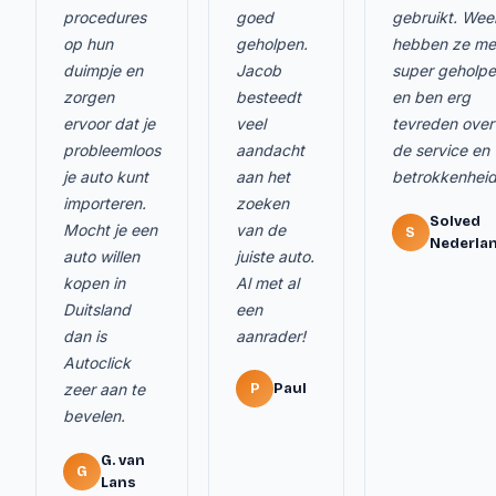
procedures
goed
gebruikt. Wee
op hun
geholpen.
hebben ze me
duimpje en
Jacob
super geholp
zorgen
besteedt
en ben erg
ervoor dat je
veel
tevreden over
probleemloos
aandacht
de service en
je auto kunt
aan het
betrokkenheid
importeren.
zoeken
Solved
Mocht je een
van de
S
Nederla
auto willen
juiste auto.
kopen in
Al met al
Duitsland
een
dan is
aanrader!
Autoclick
zeer aan te
P
Paul
bevelen.
G. van
G
Lans