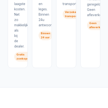
laagste
en
transport.
geregeld.
kosten.
leges.
Geen
Verzekerd
Net
Binnen
afleverkosten
transport
zo
24u
Geen
makkelijk
antwoord.
afleverkoste
als
Binnen
bij
24 uur
de
dealer.
Gratis
zoekopdracht