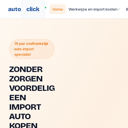
auto
click
Home
Werkwijze en import kosten
19 jaar onafhankelijk
auto import
specialist
ZONDER
ZORGEN
VOORDELIG
EEN
IMPORT
AUTO
KOPEN