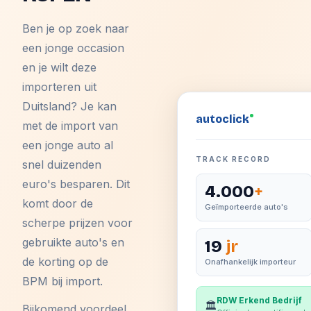
Ben je op zoek naar
een jonge occasion
en je wilt deze
importeren uit
Duitsland? Je kan
auto
click
met de import van
een jonge auto al
TRACK RECORD
snel duizenden
euro's besparen. Dit
4.000
+
komt door de
Geïmporteerde auto's
scherpe prijzen voor
gebruikte auto's en
19
jr
de korting op de
Onafhankelijk importeur
BPM bij import.
RDW Erkend Bedrijf
🏛️
Bijkomend voordeel