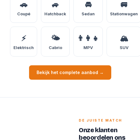
🚗
🚙
🚘
🚐
Coupé
Hatchback
Sedan
Stationwagen
⚡
🌤️
👨‍👩‍👧
🏔️
Elektrisch
Cabrio
MPV
SUV
Bekijk het complete aanbod →
DE JUISTE MATCH
Onze klanten
beoordelen ons