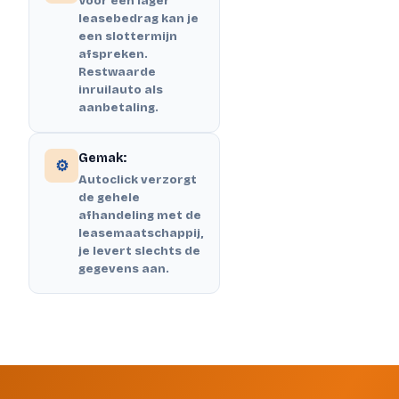
Voor een lager
leasebedrag kan je
een slottermijn
afspreken.
Restwaarde
inruilauto als
aanbetaling.
Gemak:
⚙️
Autoclick verzorgt
de gehele
afhandeling met de
leasemaatschappij,
je levert slechts de
gegevens aan.