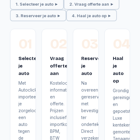
1. Selecteer je auto ►
2. Vraag offerte aan ►
3. Reserveer je auto ►
4. Haal je auto op ►
01
02
03
04
Selecteer
Vraag
Reserveer
Haal
je
offerte
je
je
auto
aan
auto
auto
op
Met
Kosteloos
Na
Autoclick
informatie
overeenstemming
Grondig
importeer
en
gereserveerd
gereinigd
je
offerte.
met
en
zorgeloos
Prijzen
bevestiging
gepoetst.
een
inclusief
ter
Luxe
auto
importkosten,
ondertekening.
kentekenplat
tegen
BPM,
Direct
gemonteerd.
de
BTW
verzekerd
Tenaamstelli