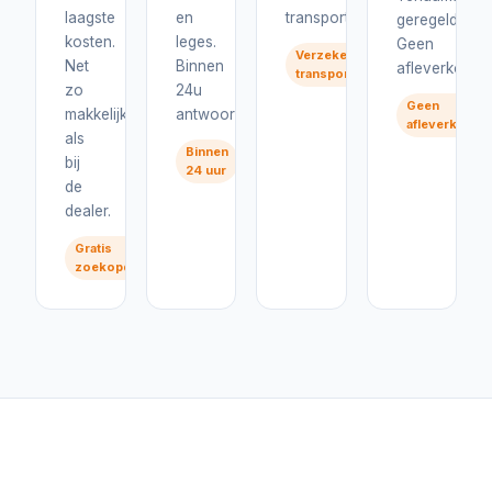
laagste
en
transport.
geregeld.
kosten.
leges.
Geen
Verzekerd
Net
Binnen
afleverkosten
transport
zo
24u
Geen
makkelijk
antwoord.
afleverkoste
als
Binnen
bij
24 uur
de
dealer.
Gratis
zoekopdracht