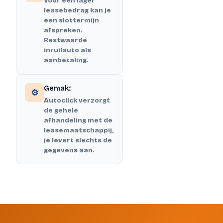
Voor een lager
leasebedrag kan je
een slottermijn
afspreken.
Restwaarde
inruilauto als
aanbetaling.
Gemak:
⚙️
Autoclick verzorgt
de gehele
afhandeling met de
leasemaatschappij,
je levert slechts de
gegevens aan.