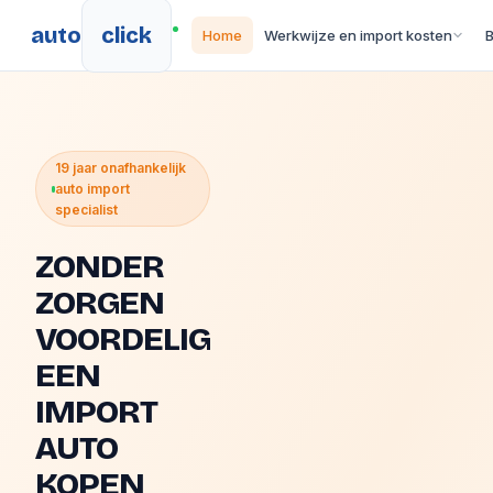
auto
click
Home
Werkwijze en import kosten
19 jaar onafhankelijk
auto import
specialist
ZONDER
ZORGEN
VOORDELIG
EEN
IMPORT
AUTO
KOPEN