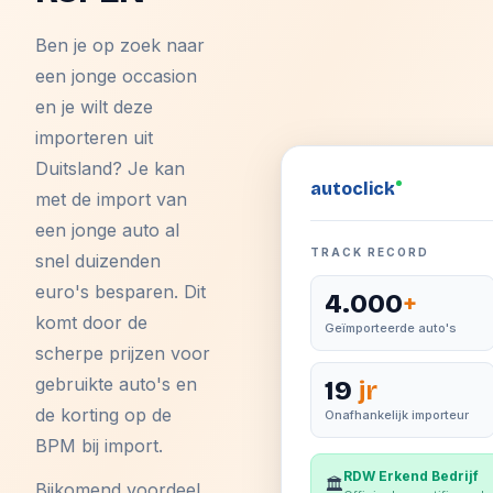
Ben je op zoek naar
een jonge occasion
en je wilt deze
importeren uit
Duitsland? Je kan
auto
click
met de import van
een jonge auto al
TRACK RECORD
snel duizenden
euro's besparen. Dit
4.000
+
komt door de
Geïmporteerde auto's
scherpe prijzen voor
gebruikte auto's en
19
jr
de korting op de
Onafhankelijk importeur
BPM bij import.
RDW Erkend Bedrijf
🏛️
Bijkomend voordeel