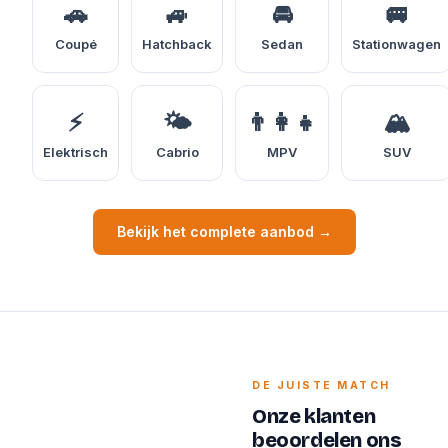
🚗
🚙
🚘
🚐
Coupé
Hatchback
Sedan
Stationwagen
⚡
🌤️
👨‍👩‍👧
🏔️
Elektrisch
Cabrio
MPV
SUV
Bekijk het complete aanbod →
DE JUISTE MATCH
Onze klanten
beoordelen ons